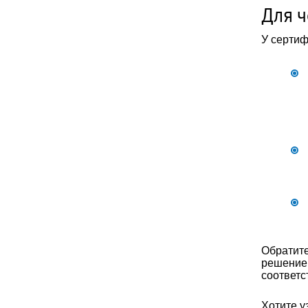
Для ч
У сертиф
Обратите
решение 
соответс
Хотите у