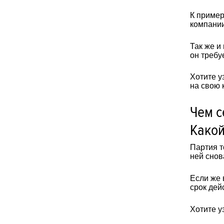
К пример
компании
Так же и
он требу
Хотите у
на свою 
Чем с
Какой
Партия т
ней снов
Если же 
срок дей
Хотите у