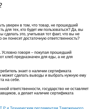
?
ыть уверен в том, что товар, не прошедший
ь для тех, кто будет им пользоваться? Да, вы
 сделать это, учитывая тот факт, что вы не
го он понесет достаточную ответственность?
. Условно говоря – покупая прошедший
от хлеб предназначен для еды, а не для
отребитель знает о наличии сертификата
 он может сделать выводы и выбрать нужную ему
а на себе.
ной ответственности, государство не оставляет
тавщиков, а делает наличие сертификата
Т Р и Техническим регламентам Таможенного