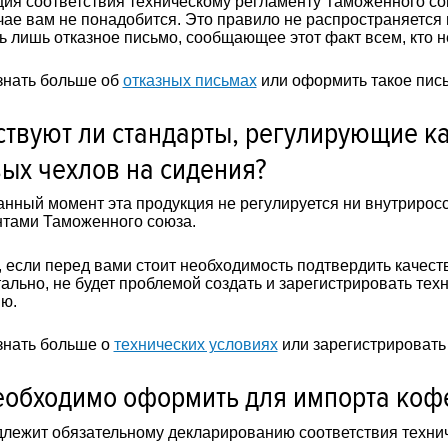
ия соответствия техническому регламенту Таможенного сою
чае вам не понадобится. Это правило не распространяется
 лишь отказное письмо, сообщающее этот факт всем, кто не
знать больше об
отказных письмах
или оформить такое пис
твуют ли стандарты, регулирующие ка
ых чехлов на сидения?
данный момент эта продукция не регулируется ни внутрирос
тами Таможенного союза.
 если перед вами стоит необходимость подтвердить качест
ально, не будет проблемой создать и зарегистрировать тех
ю.
знать больше о
технических условиях
или зарегистрировать
еобходимо оформить для импорта коф
лежит обязательному декларированию соответствия техни