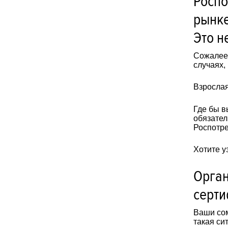
Роспо
рынке
Это н
Сожалеем
случаях,
Взрослая
Где бы в
обязател
Роспотре
Хотите у
Орган
серти
Ваши сом
такая си