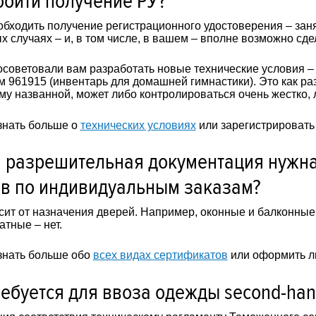
бойти получение РУ?
бходить получение регистрационного удостоверения – заня
х случаях – и, в том числе, в вашем – вполне возможно сде
советовали вам разработать новые технические условия – 
м 961915 (инвентарь для домашней гимнастики). Это как раз 
му названной, может либо контролироваться очень жестко, 
знать больше о
технических условиях
или зарегистрировать
 разрешительная документация нужна
в по индивидуальным заказам?
сит от назначения дверей. Например, оконные и балконные
тные – нет.
знать больше обо
всех видах сертификатов
или оформить л
ребуется для ввоза одежды second-ha