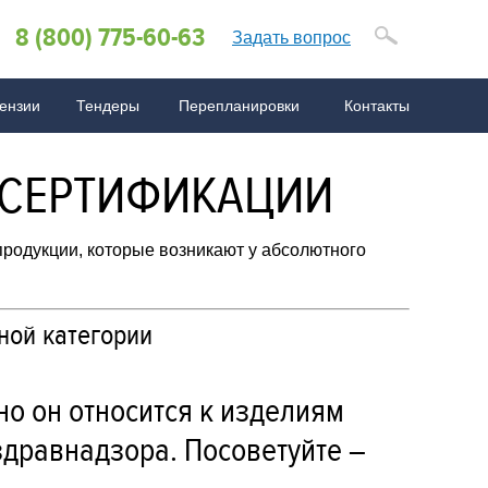
8 (800) 775-60-63
Задать вопрос
ензии
Тендеры
Перепланировки
Контакты
менов
ния
 по СРО
Q по бухгалтерии
ё о стандартах ISO
FAQ по сертификации
FAQ по ISO
 СЕРТИФИКАЦИИ
родукции, которые возникают у абсолютного
ой категории
но он относится к изделиям
здравнадзора. Посоветуйте –