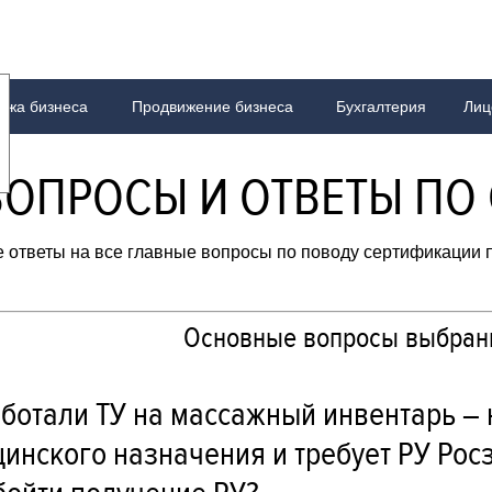
ажа бизнеса
Продвижение бизнеса
Бухгалтерия
Лиц
ории
есменов
ерском аутсорсинге
0 ХАССП
 ФСБ
скателей
Техусловия
О компании
Информация о лицензировании
Тренинги для сотрудников
Другие сертификаты
Особые услуги по СРО
СБКТС
Наша великая миссия
Руководство по ведению бухгалтерии
Все виды сертификации
Скачать стандарты ISO
Все статьи о СРО
Секреты для бизнес
Нововведе
FAQ
FA
Вс
 ВОПРОСЫ И ОТВЕТЫ ПО
 ответы на все главные вопросы по поводу сертификации п
Основные вопросы выбранн
ботали ТУ на массажный инвентарь – 
инского назначения и требует РУ Рос