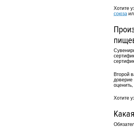
Хотите у
союза
ил
Произ
пищев
Сувениры
сертифик
сертифик
Второй в
доверие 
оценить,
Хотите у
Какая
Обязател