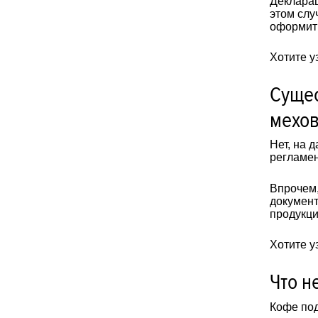
Декларац
этом слу
оформить
Хотите у
Сущес
мехов
Нет, на 
регламен
Впрочем,
документ
продукци
Хотите у
Что н
Кофе под