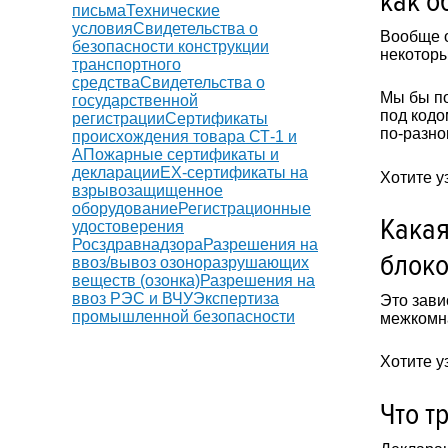
как о
письма
Технические
условия
Свидетельства о
Вообще о
безопасности конструкции
некоторы
транспортного
средства
Свидетельства о
Мы бы по
государственной
под кодо
регистрации
Сертификаты
по-разно
происхождения товара СТ-1 и
А
Пожарные сертификаты и
декларации
EX-сертификаты на
Хотите у
взрывозащищенное
оборудование
Регистрационные
Какая
удостоверения
Росздравнадзора
Разрешения на
блоко
ввоз/вывоз озоноразрушающих
веществ (озонка)
Разрешения на
ввоз РЭС и ВЧУ
Экспертиза
Это зави
промышленной безопасности
межкомна
Хотите у
Что т