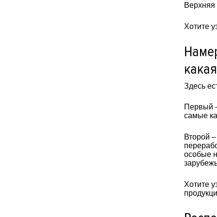
Верхняя 
Хотите у
Намер
какая
Здесь ес
Первый –
самые ка
Второй –
перерабо
особые н
зарубежь
Хотите у
продукц